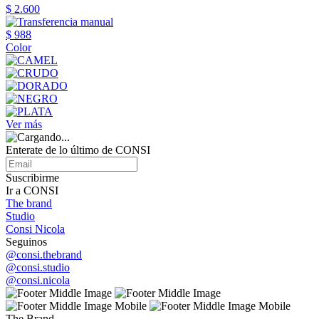
$ 2.600
$ 988
Color
Ver más
Enterate de lo último de CONSI
Suscribirme
Ir a CONSI
The brand
Studio
Consi Nicola
Seguinos
@consi.thebrand
@consi.studio
@consi.nicola
The Brand