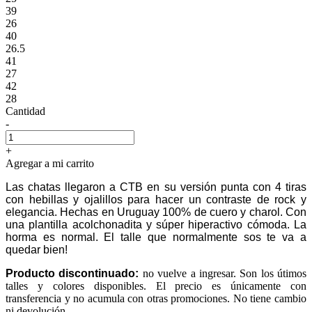
39
26
40
26.5
41
27
42
28
Cantidad
-
+
Agregar a mi carrito
Las chatas llegaron a CTB en su versión punta con 4 tiras
con hebillas y ojalillos para hacer un contraste de rock y
elegancia. Hechas en Uruguay 100% de cuero y charol. Con
una plantilla acolchonadita y súper hiperactivo cómoda. La
horma es normal. El talle que normalmente sos te va a
quedar bien!
Producto discontinuado:
no vuelve a ingresar. Son los útimos
talles y colores disponibles. El precio es únicamente con
transferencia y no acumula con otras promociones. No tiene cambio
ni devolución.