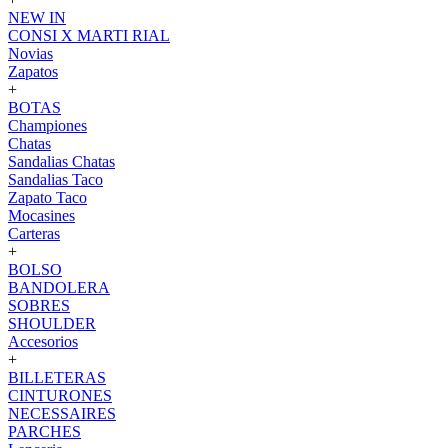
NEW IN
CONSI X MARTI RIAL
Novias
Zapatos
+
BOTAS
Championes
Chatas
Sandalias Chatas
Sandalias Taco
Zapato Taco
Mocasines
Carteras
+
BOLSO
BANDOLERA
SOBRES
SHOULDER
Accesorios
+
BILLETERAS
CINTURONES
NECESSAIRES
PARCHES