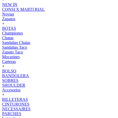
NEW IN
CONSI X MARTI RIAL
Novias
Zapatos
+
BOTAS
Championes
Chatas
Sandalias Chatas
Sandalias Taco
Zapato Taco
Mocasines
Carteras
+
BOLSO
BANDOLERA
SOBRES
SHOULDER
Accesorios
+
BILLETERAS
CINTURONES
NECESSAIRES
PARCHES