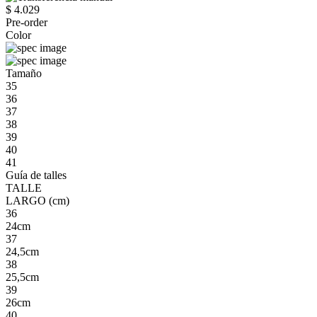
$ 4.029
Pre-order
Color
Tamaño
35
36
37
38
39
40
41
Guía de talles
TALLE
LARGO (cm)
36
24cm
37
24,5cm
38
25,5cm
39
26cm
40