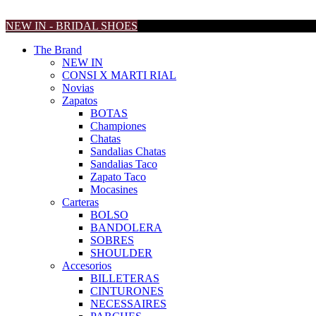
NEW IN - BRIDAL SHOES
The Brand
NEW IN
CONSI X MARTI RIAL
Novias
Zapatos
BOTAS
Championes
Chatas
Sandalias Chatas
Sandalias Taco
Zapato Taco
Mocasines
Carteras
BOLSO
BANDOLERA
SOBRES
SHOULDER
Accesorios
BILLETERAS
CINTURONES
NECESSAIRES