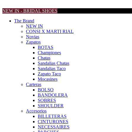
NEW IN - BRIDAL SHOES
The Brand
NEW IN
CONSI X MARTI RIAL
Novias
Zapatos
BOTAS
Championes
Chatas
Sandalias Chatas
Sandalias Taco
Zapato Taco
Mocasines
Carteras
BOLSO
BANDOLERA
SOBRES
SHOULDER
Accesorios
BILLETERAS
CINTURONES
NECESSAIRES