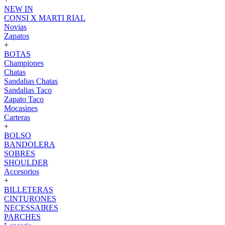
NEW IN
CONSI X MARTI RIAL
Novias
Zapatos
+
BOTAS
Championes
Chatas
Sandalias Chatas
Sandalias Taco
Zapato Taco
Mocasines
Carteras
+
BOLSO
BANDOLERA
SOBRES
SHOULDER
Accesorios
+
BILLETERAS
CINTURONES
NECESSAIRES
PARCHES