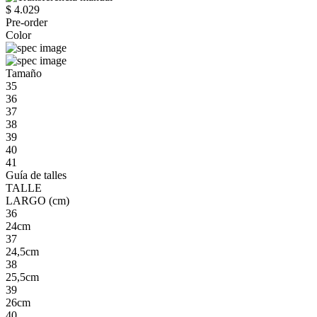
$ 4.029
Pre-order
Color
Tamaño
35
36
37
38
39
40
41
Guía de talles
TALLE
LARGO (cm)
36
24cm
37
24,5cm
38
25,5cm
39
26cm
40