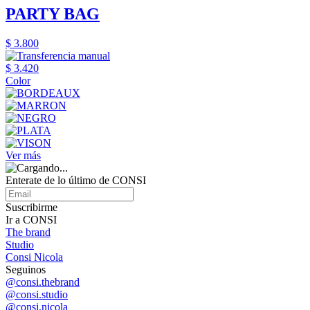
PARTY BAG
$ 3.800
$ 3.420
Color
Ver más
Enterate de lo último de CONSI
Suscribirme
Ir a CONSI
The brand
Studio
Consi Nicola
Seguinos
@consi.thebrand
@consi.studio
@consi.nicola