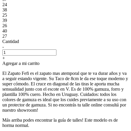
24
38
25
39
26
40
27
Cantidad
-
+
Agregar a mi carrito
El Zapato Fefi es el zapato mas atemporal que te va durar años y va
a seguir estando vigente. Su Taco de 8cm le da ese toque moderno y
super cómodo. El cruce en diagonal de las tiras le aporta mucha
sensualidad junto con el escote en V. Es de 100% gamuza, forro y
plantilla 100% cuero. Hecho en Uruguay. Cuidados: todos los
colores de gamuza es ideal que los cuides previamente a su uso con
un protector de gamuza. Si no encontrás tu talle online consultá por
nuestro showroom!
Más arriba podes encontrar la guía de talles! Este modelo es de
horma normal.