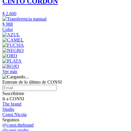
CINTO CORDON
$ 2.600
$ 988
Color
Ver más
Enterate de lo último de CONSI
Suscribirme
Ir a CONSI
The brand
Studio
Consi Nicola
Seguinos
@consi.thebrand
@consi.studio