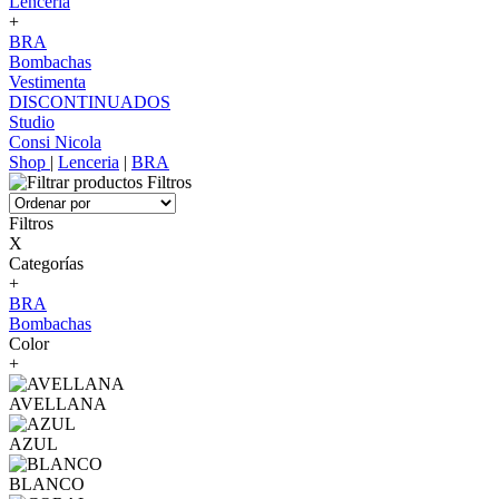
Lenceria
+
BRA
Bombachas
Vestimenta
DISCONTINUADOS
Studio
Consi Nicola
Shop
|
Lenceria
|
BRA
Filtros
Filtros
X
Categorías
+
BRA
Bombachas
Color
+
AVELLANA
AZUL
BLANCO