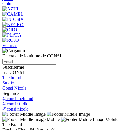
Color
Ver más
Enterate de lo último de CONSI
Suscribirme
Ir a CONSI
The brand
Studio
Consi Nicola
Seguinos
@consi.thebrand
@consi.studio
@consi.nicola
The Brand
Esteban Elena 6443 apto 101