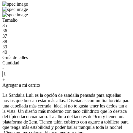
Tamaño
35
36
37
38
39
40
Guía de talles
Cantidad
-
+
Agregar a mi carrito
La Sandalia Luli es la opción de sandalia pensada para aquellas
novias que buscan estar más altas. Diseñadas con un tira torcida para
una capellada más cerrada, ideal si no te gusta tener los dedos tan a
la vista. Un diseño más moderno con taco cilíndrico que lo destaca
del típico taco cuadrado. La altura del taco es de 9cm y tienen una
plataforma de 2cm. Tienen talón cubierto con agarre a tobillera para
que tenga más estabilidad y poder bailar tranquila toda la noche!
Viene en tres colores: blanco, negro y vino.