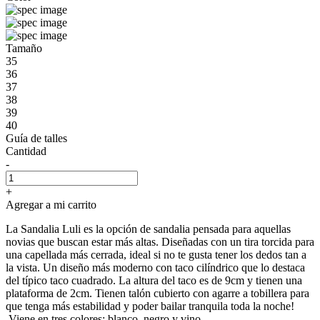
Tamaño
35
36
37
38
39
40
Guía de talles
Cantidad
-
+
Agregar a mi carrito
La Sandalia Luli es la opción de sandalia pensada para aquellas
novias que buscan estar más altas. Diseñadas con un tira torcida para
una capellada más cerrada, ideal si no te gusta tener los dedos tan a
la vista. Un diseño más moderno con taco cilíndrico que lo destaca
del típico taco cuadrado. La altura del taco es de 9cm y tienen una
plataforma de 2cm. Tienen talón cubierto con agarre a tobillera para
que tenga más estabilidad y poder bailar tranquila toda la noche!
Viene en tres colores: blanco, negro y vino.