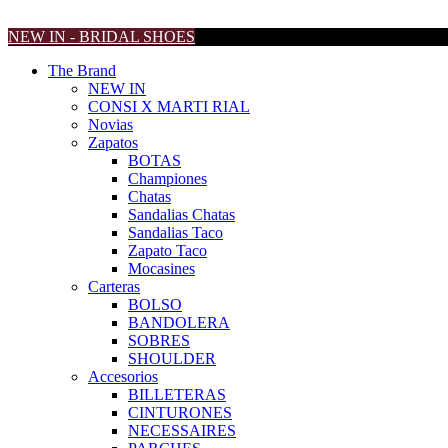
NEW IN - BRIDAL SHOES
The Brand
NEW IN
CONSI X MARTI RIAL
Novias
Zapatos
BOTAS
Championes
Chatas
Sandalias Chatas
Sandalias Taco
Zapato Taco
Mocasines
Carteras
BOLSO
BANDOLERA
SOBRES
SHOULDER
Accesorios
BILLETERAS
CINTURONES
NECESSAIRES