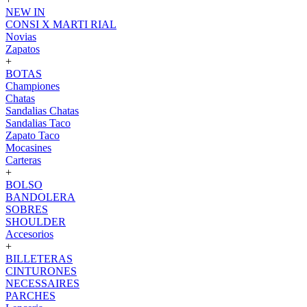
NEW IN
CONSI X MARTI RIAL
Novias
Zapatos
+
BOTAS
Championes
Chatas
Sandalias Chatas
Sandalias Taco
Zapato Taco
Mocasines
Carteras
+
BOLSO
BANDOLERA
SOBRES
SHOULDER
Accesorios
+
BILLETERAS
CINTURONES
NECESSAIRES
PARCHES