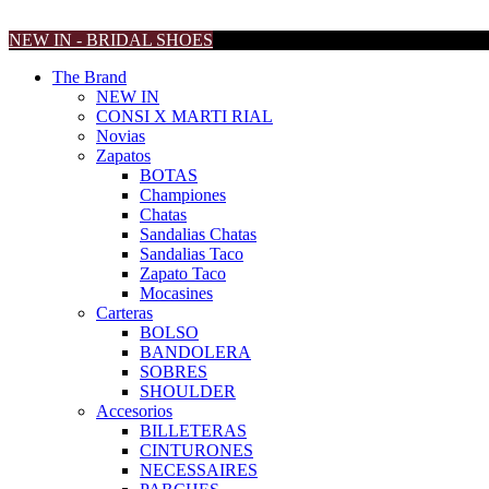
NEW IN - BRIDAL SHOES
The Brand
NEW IN
CONSI X MARTI RIAL
Novias
Zapatos
BOTAS
Championes
Chatas
Sandalias Chatas
Sandalias Taco
Zapato Taco
Mocasines
Carteras
BOLSO
BANDOLERA
SOBRES
SHOULDER
Accesorios
BILLETERAS
CINTURONES
NECESSAIRES