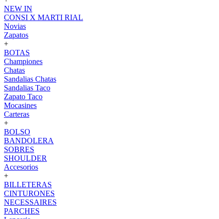
NEW IN
CONSI X MARTI RIAL
Novias
Zapatos
+
BOTAS
Championes
Chatas
Sandalias Chatas
Sandalias Taco
Zapato Taco
Mocasines
Carteras
+
BOLSO
BANDOLERA
SOBRES
SHOULDER
Accesorios
+
BILLETERAS
CINTURONES
NECESSAIRES
PARCHES