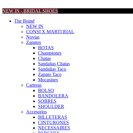
NEW IN - BRIDAL SHOES
The Brand
NEW IN
CONSI X MARTI RIAL
Novias
Zapatos
BOTAS
Championes
Chatas
Sandalias Chatas
Sandalias Taco
Zapato Taco
Mocasines
Carteras
BOLSO
BANDOLERA
SOBRES
SHOULDER
Accesorios
BILLETERAS
CINTURONES
NECESSAIRES