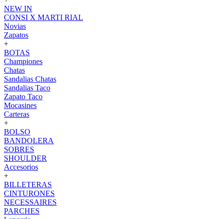
NEW IN
CONSI X MARTI RIAL
Novias
Zapatos
+
BOTAS
Championes
Chatas
Sandalias Chatas
Sandalias Taco
Zapato Taco
Mocasines
Carteras
+
BOLSO
BANDOLERA
SOBRES
SHOULDER
Accesorios
+
BILLETERAS
CINTURONES
NECESSAIRES
PARCHES