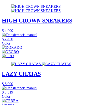
HIGH CROWN SNEAKERS
$ 4.900
$ 2.450
Color
LAZY CHATAS
$ 6.900
$ 3.519
Color
Ver más