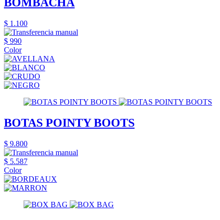
BOMBACHA
$ 1.100
$ 990
Color
BOTAS POINTY BOOTS
$ 9.800
$ 5.587
Color