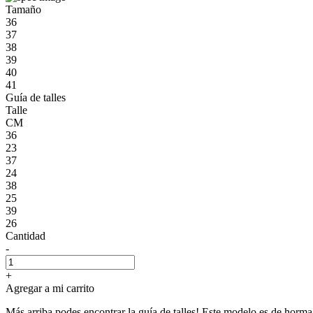
Tamaño
36
37
38
39
40
41
Guía de talles
Talle
CM
36
23
37
24
38
25
39
26
Cantidad
-
+
Agregar a mi carrito
Más arriba podes encontrar la guía de talles! Este modelo es de horma