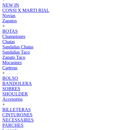
NEW IN
CONSI X MARTI RIAL
Novias
Zapatos
+
BOTAS
Championes
Chatas
Sandalias Chatas
Sandalias Taco
Zapato Taco
Mocasines
Carteras
+
BOLSO
BANDOLERA
SOBRES
SHOULDER
Accesorios
+
BILLETERAS
CINTURONES
NECESSAIRES
PARCHES