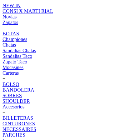
NEW IN
CONSI X MARTI RIAL
Novias
Zapatos
+
BOTAS
Championes
Chatas
Sandalias Chatas
Sandalias Taco
Zapato Taco
Mocasines
Carteras
+
BOLSO
BANDOLERA
SOBRES
SHOULDER
Accesorios
+
BILLETERAS
CINTURONES
NECESSAIRES
PARCHES