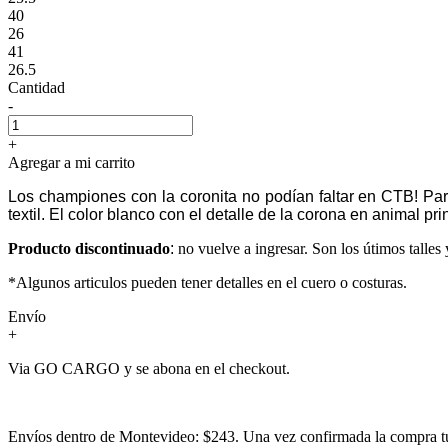
40
26
41
26.5
Cantidad
-
+
Agregar a mi carrito
Los championes con la coronita no podían faltar en CTB! P
textil. El color blanco con el detalle de la corona en animal p
Producto discontinuado
:
no vuelve a ingresar. Son los útimos talle
*Algunos articulos pueden tener detalles en el cuero o costuras.
Envío
+
Via GO CARGO y se abona en el checkout.
Envíos dentro de Montevideo: $243. Una vez confirmada la compra tu 