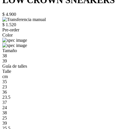
LOW CROWN SNEAKERS
$ 4.900
$ 1.520
Pre-order
Color
Tamaño
38
39
Guía de talles
Talle
cm
35
23
36
23.5
37
24
38
25
39
25.5