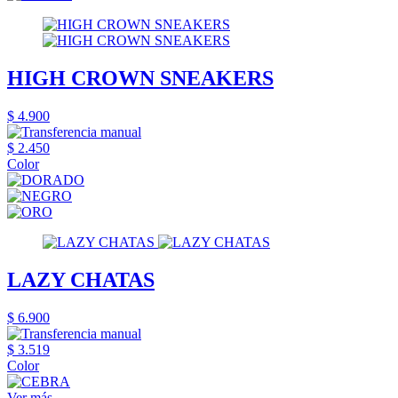
HIGH CROWN SNEAKERS
$ 4.900
$ 2.450
Color
LAZY CHATAS
$ 6.900
$ 3.519
Color
Ver más